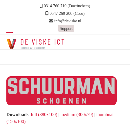
Skip
0314 760 710 (Doetinchem)
to
0547 260 206 (Goor)
content
info@deviske.nl
Support
Open
Close
mobile
mobile
schuurman
menu
menu
Home
»
Schuurman Schoenen
»
schuurman
Downloads
:
full (380x100)
|
medium (300x79)
|
thumbnail
(150x100)