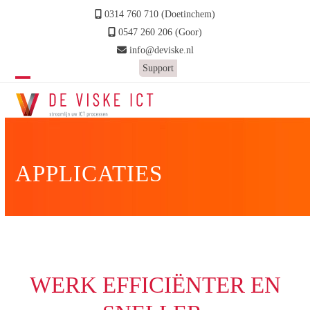
Skip
0314 760 710 (Doetinchem)
to
0547 260 206 (Goor)
content
info@deviske.nl
Support
Open
Close
mobile
mobile
menu
menu
APPLICATIES
WERK EFFICIËNTER EN