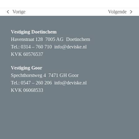
Vorige
Volgende
previous
next
post:
post:
Vestiging Doetinchem
Havenstraat 128 7005 AG Doetinchem
Tel.: 0314 – 760 710
info@deviske.nl
KVK 60576537
Vestiging Goor
Spechthorstweg 4 7471 GH Goor
Tel.: 0547 – 260 206
info@deviske.nl
KVK 06068533