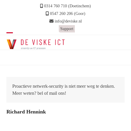
Skip
0314 760 710 (Doetinchem)
to
0547 260 206 (Goor)
content
info@deviske.nl
Support
Open
Close
mobile
mobile
Beoordeling door: Richard Hennink
menu
menu
Home
»
Netwerk Security
Proactieve netwerk-security is niet meer weg te denken.
Meer weten? bel of mail ons!
Richard Hennink