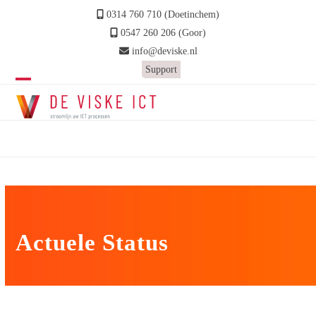
Skip
0314 760 710 (Doetinchem)
to
0547 260 206 (Goor)
content
info@deviske.nl
Support
Open
Close
mobile
mobile
Status
menu
menu
Home
»
Status
Actuele Status