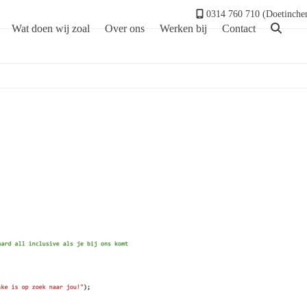
0314 760 710 (Doetinche
Wat doen wij zoal
Over ons
Werken bij
Contact
twikkelaar
Home
»
S