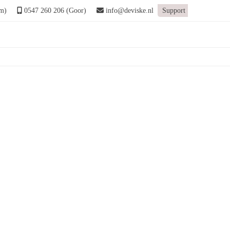
m)
0547 260 206 (Goor)
info@deviske.nl
Support
oftware ontwikkelaar
»
DeViske-vacature_software_ontwikkelaar