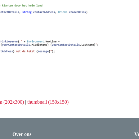
m (202x300)
|
thumbnail (150x150)
Over ons
Vo