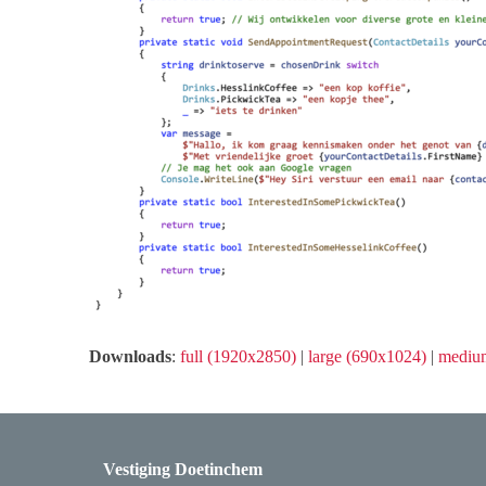
Downloads
:
full (1920x2850)
|
large (690x1024)
|
mediu
Vestiging Doetinchem