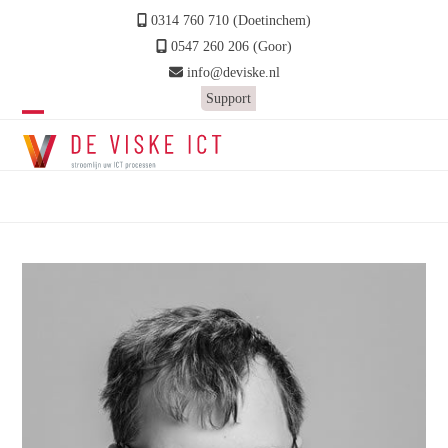
Skip
0314 760 710 (Doetinchem)
to
0547 260 206 (Goor)
content
info@deviske.nl
Support
Open
Close
mobile
mobile
Stefan Roerdink
menu
menu
Home
»
Rob Wossink
»
Stefan Roerdink