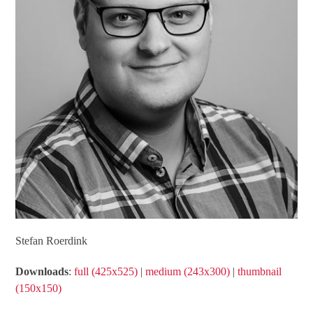
Stefan Roerdink
Downloads
:
full (425x525)
|
medium (243x300)
|
thumbnail
(150x150)