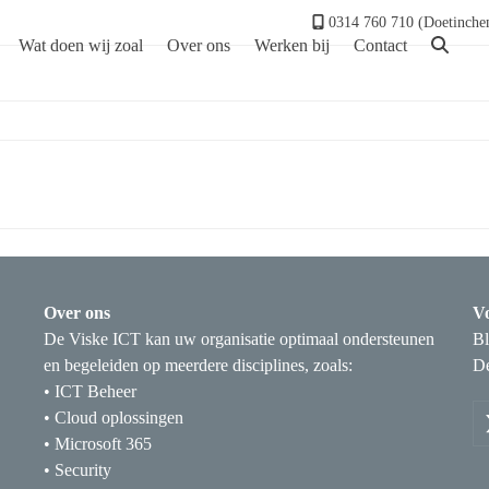
0314 760 710 (Doetinche
Wat doen wij zoal
Over ons
Werken bij
Contact
Over ons
Vo
De Viske ICT kan uw organisatie optimaal ondersteunen
Bl
en begeleiden op meerdere disciplines, zoals:
De
• ICT Beheer
• Cloud oplossingen
• Microsoft 365
• Security