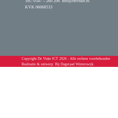
Tel.: 0547 – 260 206
info@deviske.nl
KVK 06068533
Copyright
De Viske ICT
2026 - Alle rechten voorbehouden
Realisatie & ontwerp:
Bij Dageraad Winterswijk.