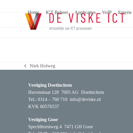
Skip
to
Home
ICT Beheer
Applicaties
VoIP
Emyris
content
Dion Reijbroek
Niek Holweg
previous
post:
Vestiging Doetinchem
Havenstraat 128 7005 AG Doetinchem
Tel.: 0314 – 760 710
info@deviske.nl
KVK 60576537
Vestiging Goor
Spechthorstweg 4 7471 GH Goor