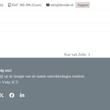
m)
0547 260 206 (Goor)
info@deviske.nl
Support
Home
»
Dion Reijbroek
Kas van Zelst
next
post:
lg ons!
ijf op de hoogte van de laatste ontwikkelingen rondom
 Viske ICT.
X
Facebook
LinkedIn