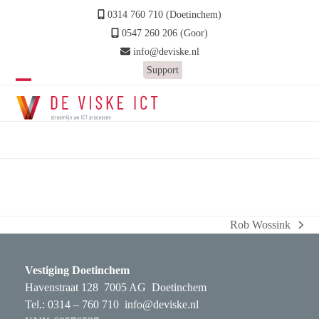
Skip
0314 760 710 (Doetinchem)
to
0547 260 206 (Goor)
content
info@deviske.nl
Support
Open
Close
mobile
mobile
Richard Hennink
menu
menu
Home
»
Richard Hennink
Rob Wossink
next
post:
Vestiging Doetinchem
Havenstraat 128 7005 AG Doetinchem
Tel.: 0314 – 760 710
info@deviske.nl