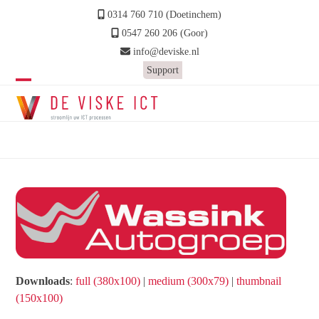
Skip
0314 760 710 (Doetinchem)
to
0547 260 206 (Goor)
content
info@deviske.nl
Support
Open
Close
mobile
mobile
wassink
menu
menu
Home
»
Wassink Autogroep
»
wassink
Downloads
:
full (380x100)
|
medium (300x79)
|
thumbnail
(150x100)